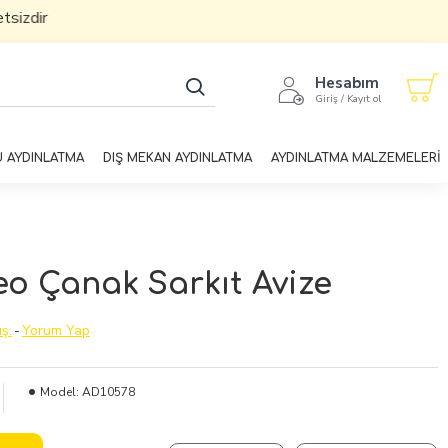
dir
Hesabım
Giriş / Kayıt ol
U AYDINLATMA
DIŞ MEKAN AYDINLATMA
AYDINLATMA MALZEMELERİ
 Çanak Sarkıt Avize
ş.
-
Yorum Yap
Model:
AD10578