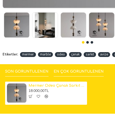
Etiketler:
mermer
marble
odeo
çanak
sarkıt
avize
SON GÖRÜNTÜLENEN
EN ÇOK GÖRÜNTÜLENEN
Mermer Odeo Çanak Sarkıt Avize
18.000,00TL