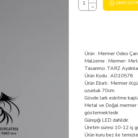
ŞIMDI SATI
Ürün : Mermer Odeo Çana
Malzeme : Mermer- Met
Tasarımcı: TARZ Aydınl
Ürün Kodu : AD10578
Ürün Ebatı : Mermer ölçü
uzunluk 70cm.
Gövde lark eskitme kapl
Metal ve Doğal mermer ile
göstermektedir.
Günışığı LED dahildir.
Üretim süresi 10-12 iş g
Ürün kuru bez ile temizl