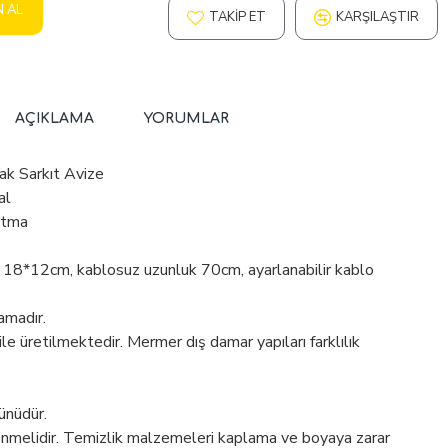
N AL
TAKIP ET
KARŞILAŞTIR
AÇIKLAMA
YORUMLAR
k Sarkıt Avize
al
atma
 18*12cm, kablosuz uzunluk 70cm, ayarlanabilir kablo
amadır.
 üretilmektedir. Mermer dış damar yapıları farklılık
ünüdür.
enmelidir. Temizlik malzemeleri kaplama ve boyaya zarar