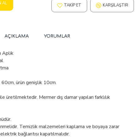
N AL
TAKIP ET
KARŞILAŞTIR
AÇIKLAMA
YORUMLAR
h Aplik
al
atma
k 60cm, ürün genişlik 10cm.
 üretilmektedir. Mermer dış damar yapıları farklılık
nüdür.
enmelidir. Temizlik malzemeleri kaplama ve boyaya zarar
 elektrik bağlantısı kapatılmalıdır.