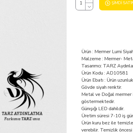
ŞIMDI SATI
Ürün : Mermer Lumi Siya
Malzeme : Mermer- Met
Tasarımcı: TARZ Aydınl
Ürün Kodu : AD10581
Ürün Ebatı : Ürün uzunlu
Gövde siyah renktir.
Metal ve Doğal mermer ile
göstermektedir.
Günışığı LED dahildir.
Üretim süresi 7-10 iş gü
Ürün kuru bez ile temizl
verebilir. Temizlik öncesi