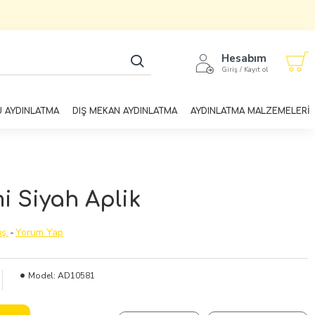
Hesabım
Giriş / Kayıt ol
U AYDINLATMA
DIŞ MEKAN AYDINLATMA
AYDINLATMA MALZEMELERİ
 Siyah Aplik
ş.
-
Yorum Yap
Model:
AD10581