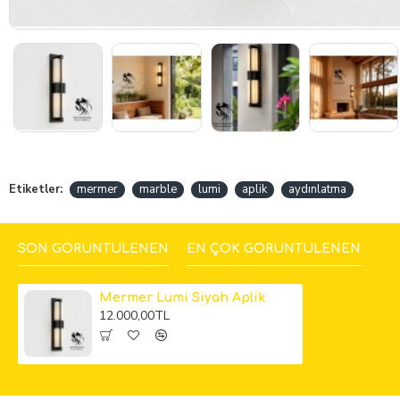
Etiketler:
mermer
marble
lumi
aplik
aydınlatma
SON GÖRÜNTÜLENEN
EN ÇOK GÖRÜNTÜLENEN
Mermer Lumi Siyah Aplik
12.000,00TL