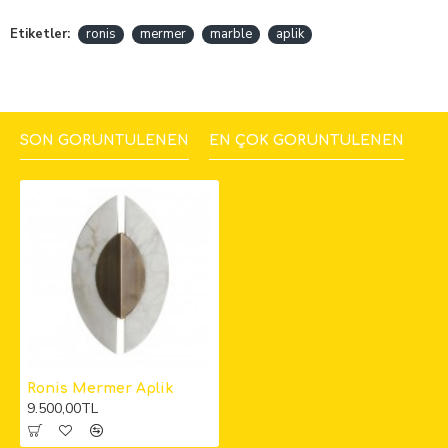
Etiketler:
ronis
mermer
marble
aplik
SON GÖRÜNTÜLENEN
EN ÇOK GÖRÜNTÜLENEN
Ronis Mermer Aplik
9.500,00TL