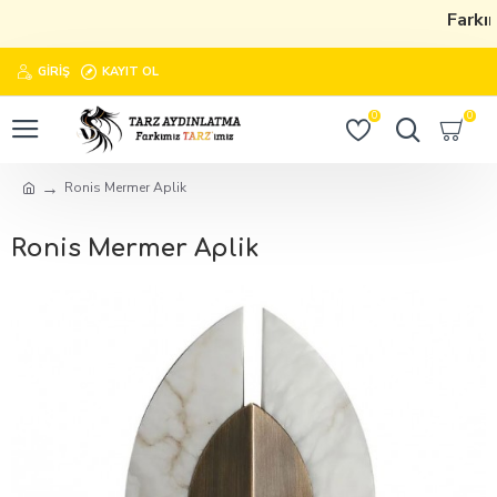
Farkım
GIRIŞ
KAYIT OL
0
0
Ronis Mermer Aplik
Ronis Mermer Aplik