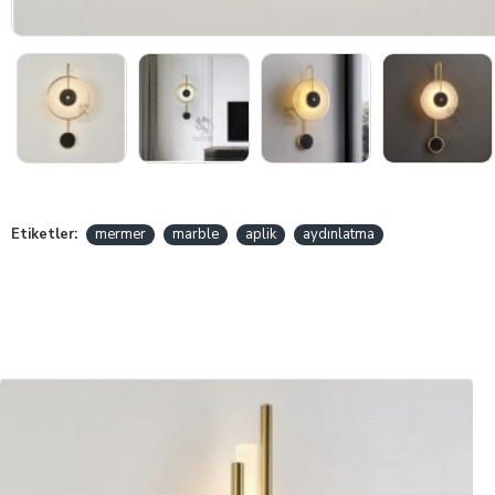
Etiketler:
mermer
marble
aplik
aydınlatma