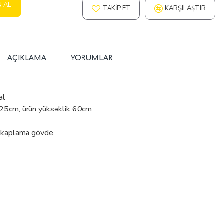
N AL
TAKIP ET
KARŞILAŞTIR
AÇIKLAMA
YORUMLAR
al
 25cm, ürün yükseklik 60cm
e kaplama gövde