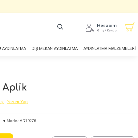
Hesabım
Giriş / Kayıt ol
U AYDINLATMA
DIŞ MEKAN AYDINLATMA
AYDINLATMA MALZEMELERİ
Aplik
ş.
-
Yorum Yap
Model:
AD10276