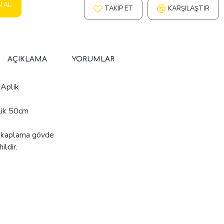
N AL
TAKIP ET
KARŞILAŞTIR
AÇIKLAMA
YORUMLAR
 Aplik
lik 50cm
e kaplama gövde
ildir.