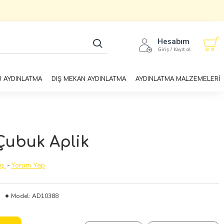
Hesabım
Giriş / Kayıt ol
U AYDINLATMA
DIŞ MEKAN AYDINLATMA
AYDINLATMA MALZEMELERİ
Çubuk Aplik
ş.
-
Yorum Yap
Model:
AD10388