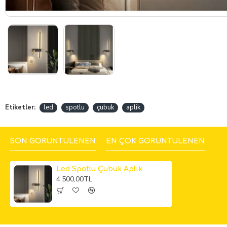
Etiketler:
led
spotlu
çubuk
aplik
SON GÖRÜNTÜLENEN
EN ÇOK GÖRÜNTÜLENEN
Led Spotlu Çubuk Aplik
4.500,00TL