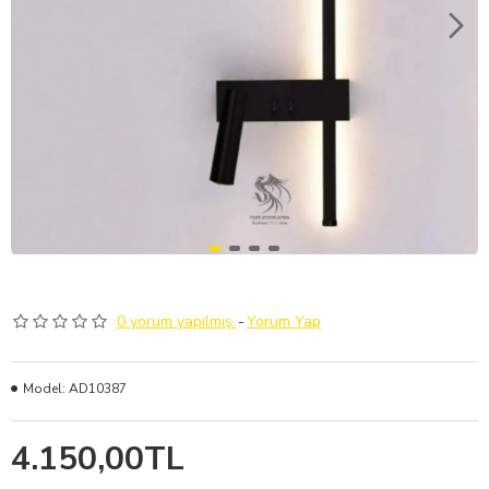
0 yorum yapılmış.
-
Yorum Yap
Model:
AD10387
4.150,00TL