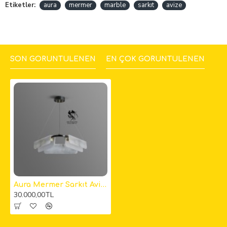
Etiketler:
aura
mermer
marble
sarkıt
avize
SON GÖRÜNTÜLENEN
EN ÇOK GÖRÜNTÜLENEN
Aura Mermer Sarkıt Avize 2
30.000,00TL