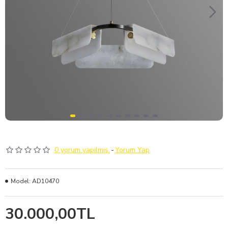
0 yorum yapılmış.
-
Yorum Yap
Model:
AD10470
30.000,00TL