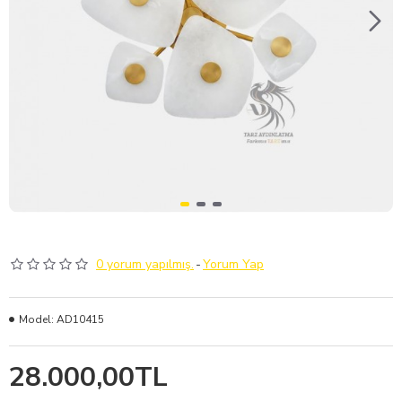
0 yorum yapılmış.
-
Yorum Yap
Model:
AD10415
28.000,00TL