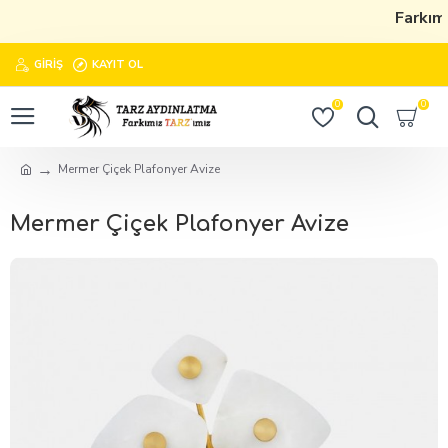
Farkım
GIRIŞ
KAYIT OL
0
0
Mermer Çiçek Plafonyer Avize
Mermer Çiçek Plafonyer Avize