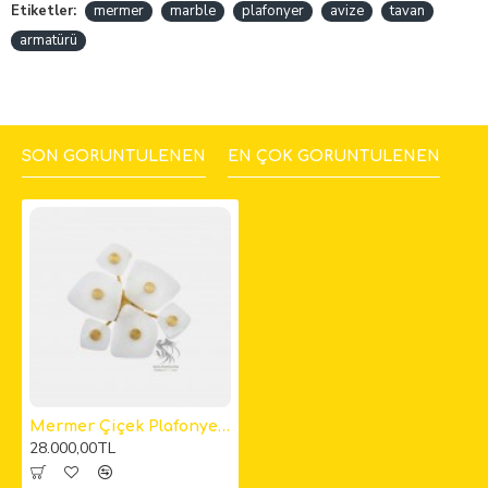
Etiketler:
mermer
marble
plafonyer
avize
tavan
armatürü
SON GÖRÜNTÜLENEN
EN ÇOK GÖRÜNTÜLENEN
Mermer Çiçek Plafonyer Avize
28.000,00TL