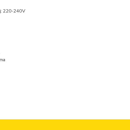
aj: 220-240V
a
tma