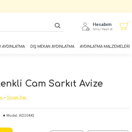
Hesabım
Giriş / Kayıt ol
U AYDINLATMA
DIŞ MEKAN AYDINLATMA
AYDINLATMA MALZEMELERİ
 Renkli Cam Sarkıt Avize
ş.
-
Yorum Yap
Model:
AD10441