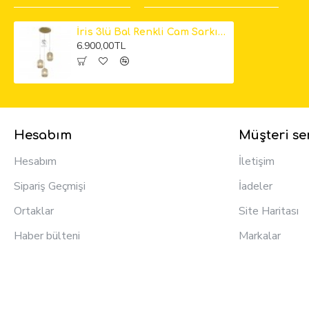
İris 3lü Bal Renkli Cam Sarkıt Avize
6.900,00TL
Hesabım
Müşteri ser
Hesabım
İletişim
Sipariş Geçmişi
İadeler
Ortaklar
Site Haritası
Haber bülteni
Markalar