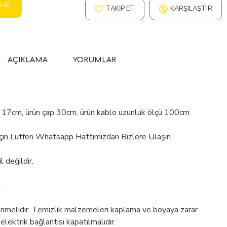
N AL
TAKIP ET
KARŞILAŞTIR
AÇIKLAMA
YORUMLAR
p 17cm, ürün çap 30cm, ürün kablo uzunluk ölçü 100cm
İçin Lütfen Whatsapp Hattımızdan Bizlere Ulaşın.
 değildir.
ü
enmelidir. Temizlik malzemeleri kaplama ve boyaya zarar
 elektrik bağlantısı kapatılmalıdır.