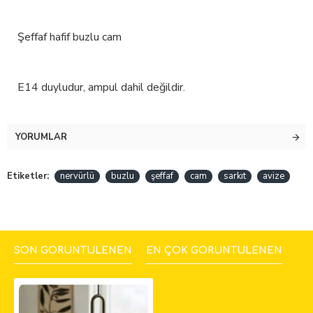
Şeffaf hafif buzlu cam
E14 duyludur, ampul dahil değildir.
YORUMLAR
Etiketler:
nervürlü
buzlu
şeffaf
cam
sarkıt
avize
SON GÖRÜNTÜLENEN
EN ÇOK GÖRÜNTÜLENEN