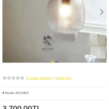
0 yorum yapılmış.
-
Yorum Yap
Model:
AD10419
3.700,00TL