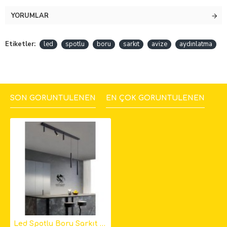
YORUMLAR
Etiketler:
led
spotlu
boru
sarkıt
avize
aydınlatma
SON GÖRÜNTÜLENEN
EN ÇOK GÖRÜNTÜLENEN
Led Spotlu Boru Sarkıt Avize