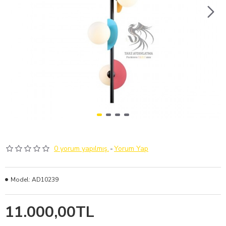
0 yorum yapılmış.
-
Yorum Yap
Model:
AD10239
11.000,00TL