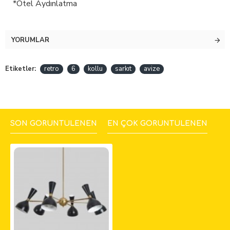
*Otel Aydınlatma
YORUMLAR
Etiketler:
retro
6
kollu
sarkıt
avize
SON GÖRÜNTÜLENEN
EN ÇOK GÖRÜNTÜLENEN