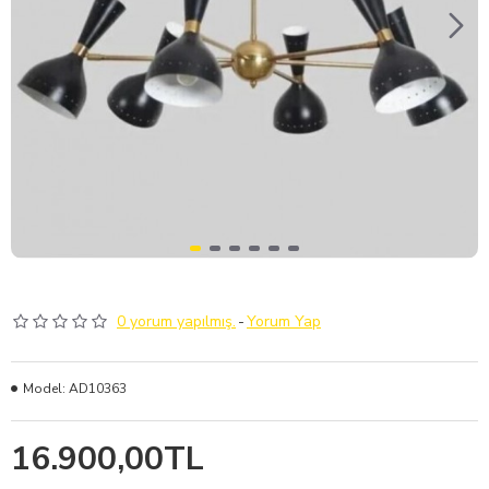
0 yorum yapılmış.
-
Yorum Yap
Model:
AD10363
16.900,00TL