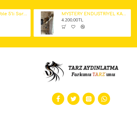
Küp Mermer Marble 5'li Sarkıt Avize 12cm
MYSTERY ENDÜSTRİYEL KAMERA LAMBADER
4.200,00TL