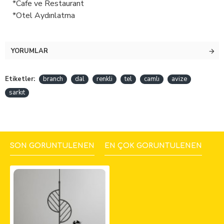
*Cafe ve Restaurant
*Otel Aydınlatma
YORUMLAR
Etiketler:
branch
dal
renkli
tel
camlı
avize
sarkıt
SON GÖRÜNTÜLENEN
EN ÇOK GÖRÜNTÜLENEN