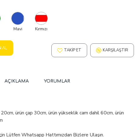
Mavi
Kırmızı
N AL
TAKIP ET
KARŞILAŞTIR
AÇIKLAMA
YORUMLAR
 20cm, ürün çap 30cm, ürün yükseklik cam dahil 60cm, ürün
cm
İçin Lütfen Whatsapp Hattımızdan Bizlere Ulaşın.