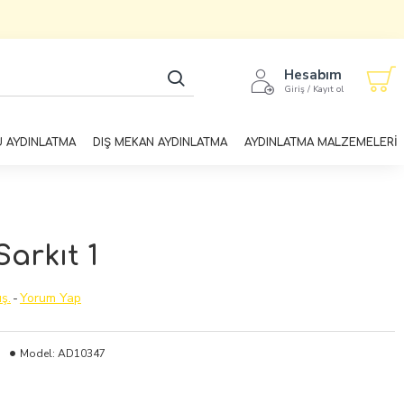
Hesabım
Giriş / Kayıt ol
U AYDINLATMA
DIŞ MEKAN AYDINLATMA
AYDINLATMA MALZEMELERİ
arkıt 1
ş.
-
Yorum Yap
Model:
AD10347