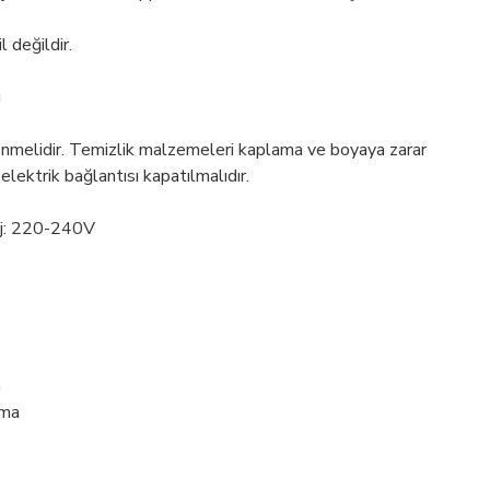
 değildir.
ü
enmelidir. Temizlik malzemeleri kaplama ve boyaya zarar
 elektrik bağlantısı kapatılmalıdır.
aj: 220-240V
a
tma