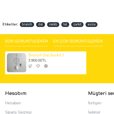
Etiketler:
branch
dal
renkli
tel
sarkıt
avize
SON GÖRÜNTÜLENEN
EN ÇOK GÖRÜNTÜLENEN
Branch Dal Sarkıt 1
3.900,00TL
Hesabım
Müşteri ser
Hesabım
İletişim
Sipariş Geçmişi
İadeler