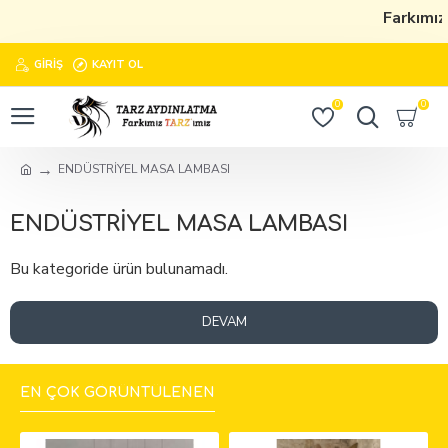
Farkımız
GIRIŞ
KAYIT OL
0
0
ENDÜSTRİYEL MASA LAMBASI
ENDÜSTRİYEL MASA LAMBASI
Bu kategoride ürün bulunamadı.
DEVAM
EN ÇOK GÖRÜNTÜLENEN