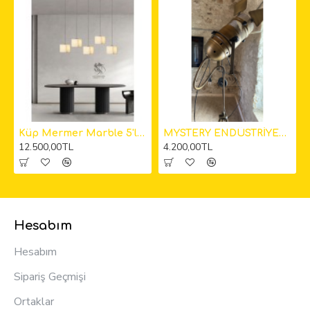
kıt Avize
Küp Mermer Marble 5'li Sarkıt Avize 12cm
MYSTERY ENDÜSTRİYEL KAMERA LAMBADER
12.500,00TL
4.200,00TL
Hesabım
Hesabım
Sipariş Geçmişi
Ortaklar