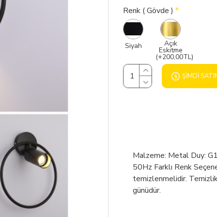
Renk ( Gövde )
Açık
Siyah
Eskitme
(+200,00TL)
ŞIMDI SATI
Malzeme: Metal Duy: G10,
50Hz Farklı Renk Seçenekl
temizlenmelidir. Temizlik
günüdür.