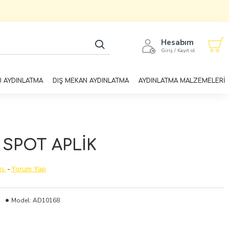
Hesabım
Giriş / Kayıt ol
U AYDINLATMA
DIŞ MEKAN AYDINLATMA
AYDINLATMA MALZEMELERİ
SPOT APLİK
ş.
-
Yorum Yap
Model:
AD10168